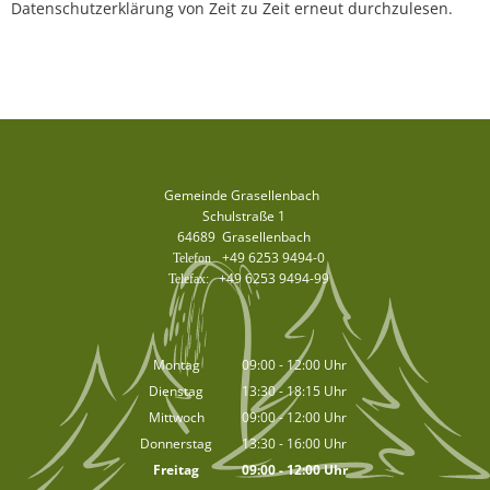
Datenschutzerklärung von Zeit zu Zeit erneut durchzulesen.
Gemeinde Grasellenbach
Schulstraße 1
64689
Grasellenbach
+49 6253 9494-0
+49 6253 9494-99
Montag
09:00
-
12:00
Uhr
Von 09:00 bis 12:00 Uhr
Dienstag
13:30
-
18:15
Uhr
Von 13:30 bis 18:15 Uhr
Mittwoch
09:00
-
12:00
Uhr
Von 09:00 bis 12:00 Uhr
Donnerstag
13:30
-
16:00
Uhr
Von 13:30 bis 16:00 Uhr
Freitag
09:00
-
12:00
Uhr