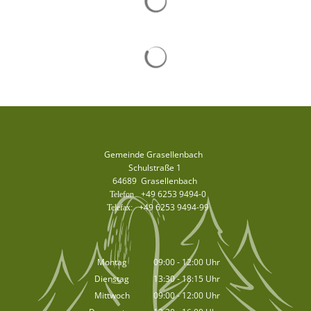
Suchergebnisse werden gelad
Gemeinde Grasellenbach
Schulstraße 1
64689
Grasellenbach
+49 6253 9494-0
+49 6253 9494-99
Montag
09:00
-
12:00
Uhr
Von 09:00 bis 12:00 Uhr
Dienstag
13:30
-
18:15
Uhr
Von 13:30 bis 18:15 Uhr
Mittwoch
09:00
-
12:00
Uhr
Von 09:00 bis 12:00 Uhr