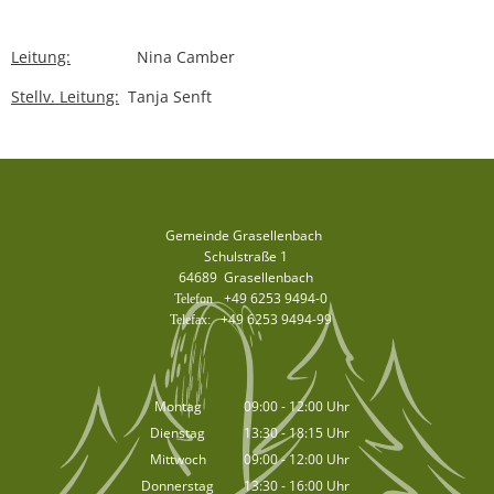
Leitung:
Nina Camber
Stellv. Leitung:
Tanja Senft
Gemeinde Grasellenbach
Schulstraße 1
64689
Grasellenbach
+49 6253 9494-0
+49 6253 9494-99
Montag
09:00
-
12:00
Uhr
Von 09:00 bis 12:00 Uhr
Dienstag
13:30
-
18:15
Uhr
Von 13:30 bis 18:15 Uhr
Mittwoch
09:00
-
12:00
Uhr
Von 09:00 bis 12:00 Uhr
Donnerstag
13:30
-
16:00
Uhr