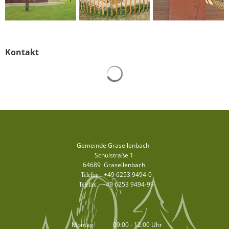
Kontakt
Suchergebnisse werden gelad
Gemeinde Grasellenbach
Schulstraße 1
64689
Grasellenbach
+49 6253 9494-0
+49 6253 9494-99
Montag
09:00
-
12:00
Uhr