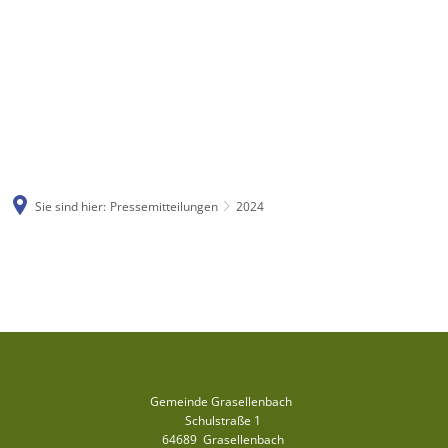
Sie sind hier:
Pressemitteilungen
2024
2024
Gemeinde Grasellenbach
Schulstraße 1
64689
Grasellenbach