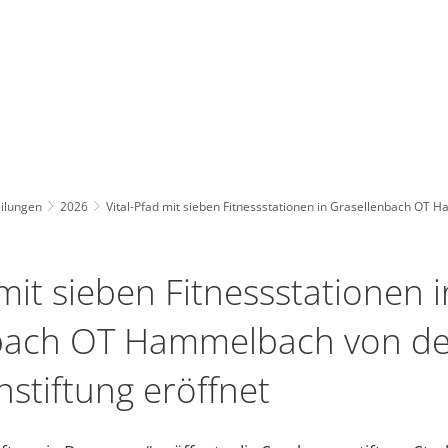
RATHAUS
LEBEN & WOHNEN
TOURISMUS 
ilungen
2026
Vital-Pfad mit sieben Fitnessstationen in Grasellenbach OT 
 mit sieben Fitnessstationen i
bach OT Hammelbach von de
stiftung eröffnet