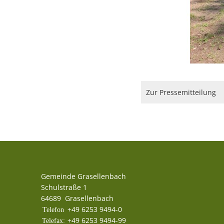
Zur Pressemitteilung
Gemeinde Grasellenbach
Schulstraße 1
64689
Grasellenbach
+49 6253 9494-0
+49 6253 9494-99