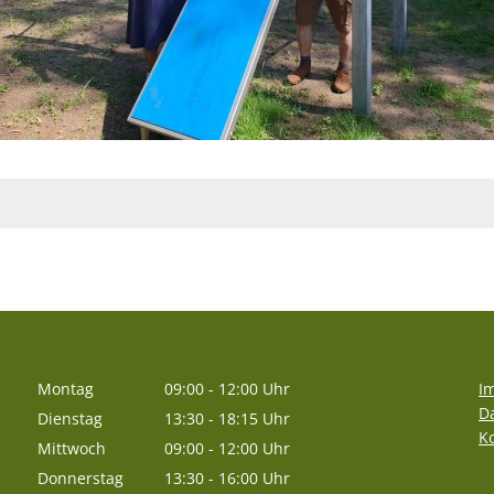
Montag
09:00
-
12:00
Uhr
I
Von 09:00 bis 12:00 Uhr
D
Dienstag
13:30
-
18:15
Uhr
K
Von 13:30 bis 18:15 Uhr
Mittwoch
09:00
-
12:00
Uhr
Von 09:00 bis 12:00 Uhr
Donnerstag
13:30
-
16:00
Uhr