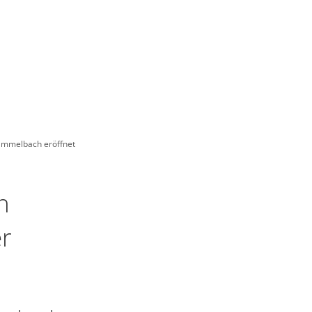
& FREIZEIT
WIRTSCHAFT
Hammelbach eröffnet
n
r